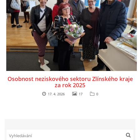
Osobnost neziskového sektoru Zlínského kraje
za rok 2025
17. 4. 2026
17
0