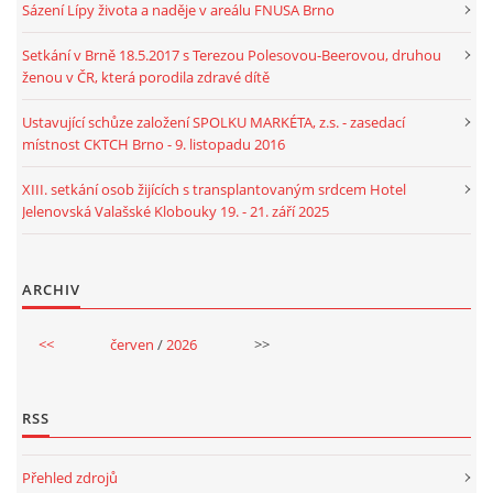
Sázení Lípy života a naděje v areálu FNUSA Brno
Setkání v Brně 18.5.2017 s Terezou Polesovou-Beerovou, druhou
ženou v ČR, která porodila zdravé dítě
Ustavující schůze založení SPOLKU MARKÉTA, z.s. - zasedací
místnost CKTCH Brno - 9. listopadu 2016
XIII. setkání osob žijících s transplantovaným srdcem Hotel
Jelenovská Valašské Klobouky 19. - 21. září 2025
ARCHIV
<<
červen
/
2026
>>
RSS
Přehled zdrojů