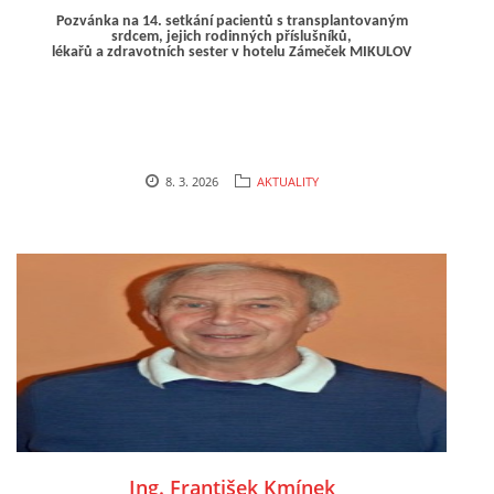
září 2026 v hotelu Zámeček Mikulov
Pozvánka na 14. setkání pacientů s transplantovaným
srdcem, jejich rodinných příslušníků,
OCENĚNÍ
lékařů a
zdravotních sester v hotelu Zámeček MIKULOV
REPORTÁŽE
FOTOGALERIE
8. 3. 2026
AKTUALITY
VIDEO
DÁRCI
VALNÁ HROMADA
KONTAKTY
Ing. František Kmínek