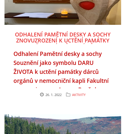
ODHALENÍ PAMĚTNÍ DESKY A SOCHY
ZNOVUZROZENÍ K UCTĚNÍ PAMÁTKY
VŠECH DÁRCŮ ORGÁNŮ
Odhalení Pamětní desky a sochy
Souznění jako symbolu DARU
ŽIVOTA k uctění památky dárců
orgánů v nemocniční kapli Fakultní
nemocnice
u sv. Anny v Brně dne
26. 1. 2022
AKTIVITY
21. června 2021
.