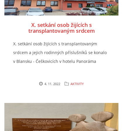
X. setkání osob žijících s
transplantovaným srdcem
X. setkání osob žijících s transplantovaným
srdcem a jejich rodinných příslušníků se konalo
v Blansku - Češkovicích v hotelu Panoráma
4. 11. 2022
AKTIVITY