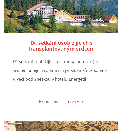
IX. setkání osob žijících s
transplantovaným srdcem
IX. setkání osob žijících s transplantovaným
srdcem a jejich rodinných příslušníků se konalo
v Peci pod Sněžkou v hotelu Energetik
26. 1. 2022
AKTIVITY