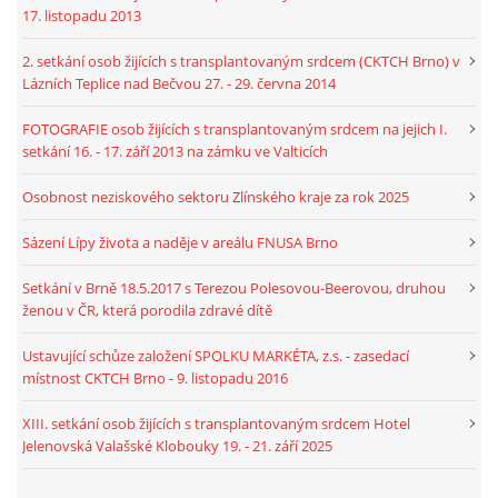
17. listopadu 2013
2. setkání osob žijících s transplantovaným srdcem (CKTCH Brno) v
Lázních Teplice nad Bečvou 27. - 29. června 2014
FOTOGRAFIE osob žijících s transplantovaným srdcem na jejich I.
setkání 16. - 17. září 2013 na zámku ve Valticích
Osobnost neziskového sektoru Zlínského kraje za rok 2025
Sázení Lípy života a naděje v areálu FNUSA Brno
Setkání v Brně 18.5.2017 s Terezou Polesovou-Beerovou, druhou
ženou v ČR, která porodila zdravé dítě
Ustavující schůze založení SPOLKU MARKÉTA, z.s. - zasedací
místnost CKTCH Brno - 9. listopadu 2016
XIII. setkání osob žijících s transplantovaným srdcem Hotel
Jelenovská Valašské Klobouky 19. - 21. září 2025