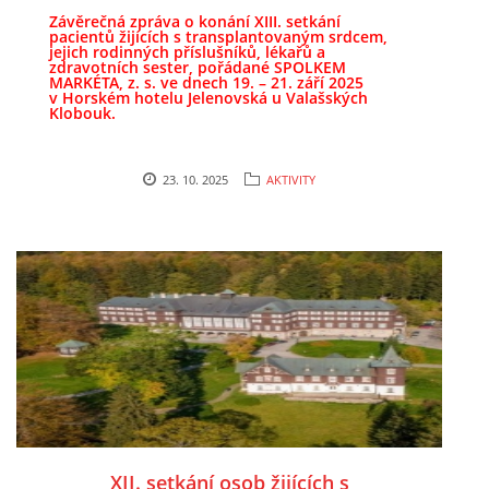
září 2025 - u Valašských Klobouk
Závěrečná zpráva o konání XIII. setkání
pacientů žijících s transplantovaným srdcem,
OCENĚNÍ
jejich rodinných příslušníků, lékařů a
zdravotních sester, pořádané SPOLKEM
MARKÉTA, z. s. ve dnech
19. – 21. září 2025
v Horském hotelu Jelenovská u Valašských
REPORTÁŽE
Klobouk.
FOTOGALERIE
23. 10. 2025
AKTIVITY
VIDEO
DÁRCI
VALNÁ HROMADA
KONTAKTY
XII. setkání osob žijících s