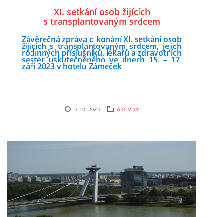
XI. setkání osob žijících
s transplantovaným srdcem
uskutečněného ve dnech 15. – 17. září
Závěrečná zpráva o konání XI. setkání osob
2023 v hotelu Zámeček Mikulov
žijících s transplantovaným srdcem,
jejich
rodinných příslušníků, lékařů a zdravotních
sester uskutečněného ve dnech
15. – 17.
září 2023 v hotelu Zámeček
3. 10. 2023
AKTIVITY