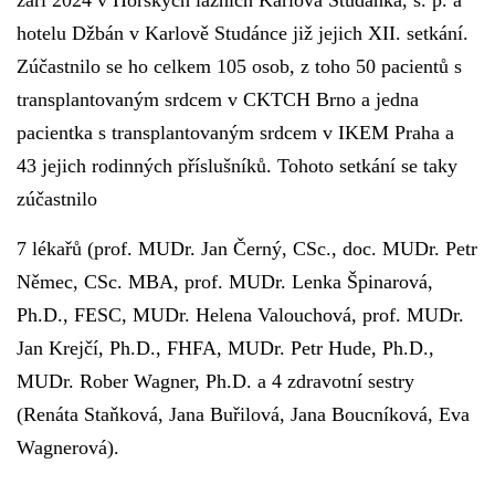
září 2024 v Horských lázních Karlova Studánka, s. p. a
hotelu Džbán v Karlově Studánce již jejich XII. setkání.
© 2026 eStránky.cz
|
RSS
Zúčastnilo se ho celkem 105 osob, z toho 50 pacientů s
transplantovaným srdcem v CKTCH Brno a jedna
pacientka s transplantovaným srdcem v IKEM Praha a
43 jejich rodinných příslušníků. Tohoto setkání se taky
zúčastnilo
7 lékařů (prof. MUDr. Jan Černý, CSc., doc. MUDr. Petr
Němec, CSc. MBA, prof. MUDr. Lenka Špinarová,
Ph.D., FESC, MUDr. Helena Valouchová, prof. MUDr.
Jan Krejčí, Ph.D., FHFA, MUDr. Petr Hude, Ph.D.,
MUDr. Rober Wagner, Ph.D. a 4 zdravotní sestry
(Renáta Staňková, Jana Buřilová, Jana Boucníková, Eva
Wagnerová).