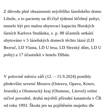
Z důvodu plné obsazenosti největšího lázeňského domu
Libuše, a to pacienty na tří-čtyř týdenní léčebný pobyt,
muselo být pro malou ubytovací kapacitu Horských
lázních Karlova Studánka, s. p. 88 účastník setkání
ubytováno v 5 lázeňských domech těchto lázní (LD
Bezruč, LD Vlasta, LD U lesa, LD Slezský dům, LD U
pošty) a 17 účastníků v hotelu Džbán.
V polovině měsíce září (12. – 15.9.2024) postihly
především severní Moravu (Ostravu, Opavu, Krnov,
Jeseník) a Olomoucký kraj (Olomouc, Litovel) velmi
ničivé povodně, druhá největší přírodní katastrofa v ČR
od roku 1993. Škoda jen na pojištěném majetku dle