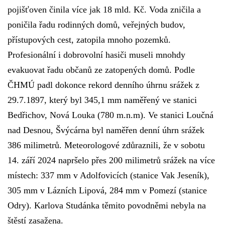
pojišťoven činila více jak 18 mld. Kč. Voda zničila a
poničila řadu rodinných domů, veřejných budov,
přístupových cest, zatopila mnoho pozemků.
Profesionální i dobrovolní hasiči museli mnohdy
evakuovat řadu občanů ze zatopených domů. Podle
ČHMÚ padl dokonce rekord denního úhrnu srážek z
29.7.1897, který byl 345,1 mm naměřený ve stanici
Bedřichov, Nová Louka (780 m.n.m). Ve stanici Loučná
nad Desnou, Švýcárna byl naměřen denní úhrn srážek
386 milimetrů. Meteorologové zdůraznili, že v sobotu
14. září 2024 napršelo přes 200 milimetrů srážek na více
místech: 337 mm v Adolfovicích (stanice Vak Jeseník),
305 mm v Lázních Lipová, 284 mm v Pomezí (stanice
Odry). Karlova Studánka těmito povodněmi nebyla na
štěstí zasažena.