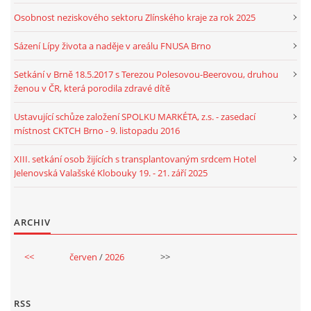
Osobnost neziskového sektoru Zlínského kraje za rok 2025
Sázení Lípy života a naděje v areálu FNUSA Brno
Setkání v Brně 18.5.2017 s Terezou Polesovou-Beerovou, druhou
ženou v ČR, která porodila zdravé dítě
Ustavující schůze založení SPOLKU MARKÉTA, z.s. - zasedací
místnost CKTCH Brno - 9. listopadu 2016
XIII. setkání osob žijících s transplantovaným srdcem Hotel
Jelenovská Valašské Klobouky 19. - 21. září 2025
ARCHIV
<<
červen
/
2026
>>
RSS