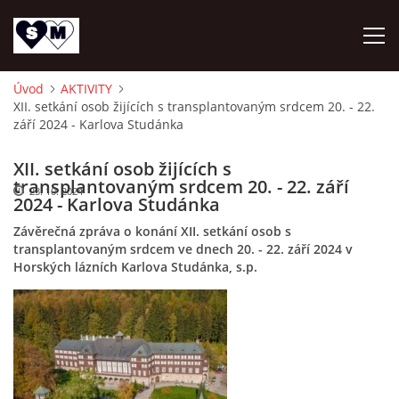
Úvod
AKTIVITY
XII. setkání osob žijících s transplantovaným srdcem 20. - 22.
ÚVOD
září 2024 - Karlova Studánka
O NÁS
XII. setkání osob žijících s
transplantovaným srdcem 20. - 22. září
23. 10. 2024
2024 - Karlova Studánka
AKTUALITY
Závěrečná zpráva o konání XII. setkání osob s
transplantovaným srdcem ve dnech 20. - 22. září 2024 v
Horských lázních Karlova Studánka, s.p.
OZ DAR ŽIVOTA
AKTIVITY
NAPSALI O NÁS