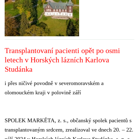
OCENĚNÍ
REPORTÁŽE
Transplantovaní pacienti opět po osmi
FOTOGALERIE
letech v Horských lázních Karlova
Studánka
VIDEO
i přes ničivé povodně v severomoravském a
DÁRCI
olomouckém kraji v polovině září
VALNÁ HROMADA
SPOLEK MARKÉTA, z. s., občanský spolek pacientů s
KONTAKTY
transplantovaným srdcem, zrealizoval ve dnech 20. – 22.