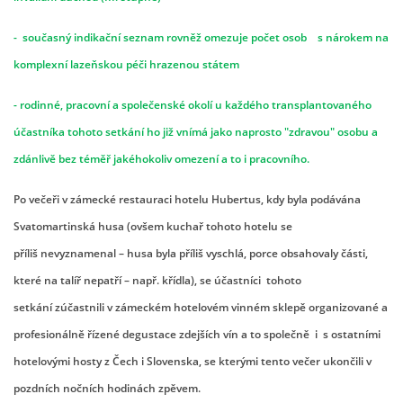
- současný indikační seznam rovněž omezuje počet osob s nárokem na
komplexní lazeňskou péči hrazenou státem
- rodinné, pracovní a společenské okolí u každého transplantovaného
účastníka tohoto setkání ho již vnímá jako naprosto "zdravou" osobu a
zdánlivě bez téměř jakéhokoliv omezení a to i pracovního.
Po večeři v zámecké restauraci hotelu Hubertus, kdy byla podávána
Svatomartinská husa (ovšem kuchař tohoto hotelu se
příliš nevyznamenal – husa byla příliš vyschlá, porce obsahovaly části,
které na talíř nepatří – např. křídla), se účastníci tohoto
setkání zúčastnili v zámeckém hotelovém vinném sklepě organizované a
profesionálně řízené degustace zdejších vín a to společně i s ostatními
hotelovými hosty z Čech i Slovenska, se kterými tento večer ukončili v
pozdních nočních hodinách zpěvem.