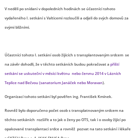
V neděli po snídani v dopoledních hodinách se účastníci tohoto
vydařeného I. setkání s Valticemi rozloučili a odjeli do svých domovů za
svými bližními.
Účastníci tohoto I. setkání osob žijících s transplantovaným srdcem se
na závěr dohodli, že v těchto setkáních budou pokračovat a
příští
setkání se uskuteční v měsíci květnu nebo červnu 2014 v Lázních
Teplice nad Bečvou
(sanatorium Janáček nebo Moravan
).
Organizací tohoto setkání byl pověřen ing. František Kmínek.
Rovněž bylo doporučeno počet osob s transplatnovaným srdcem na
těchto setkáních rozšířit a to jak o ženy po OTS, tak i o osoby žijící po
opakované transplantaci srdce a rovněž pozvat na tato setkání i lékaře