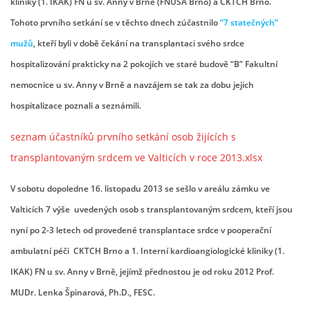
kliniky (1. IKAK) FN u sv. Anny v Brně (FNUSA Brno) a CKTCH Brno.
Tohoto prvního setkání se v těchto dnech zúčastnilo
“7 statečných”
OCENĚNÍ
mužů
, kteří byli v době čekání na transplantaci svého srdce
hospitalizování prakticky na 2 pokojích ve staré budově “B” Fakultní
REPORTÁŽE
nemocnice u sv. Anny v Brně a navzájem se tak za dobu jejich
hospitalizace poznali a seznámili.
FOTOGALERIE
seznam účastníků prvního setkání osob žijících s
VIDEO
transplantovaným srdcem ve Valticích v roce 2013.xlsx
V sobotu dopoledne 16. listopadu 2013 se sešlo v areálu zámku ve
DÁRCI
Valticích 7 výše uvedených osob s transplantovaným srdcem, kteří jsou
nyní po 2-3 letech od provedené transplantace srdce v pooperační
VALNÁ HROMADA
ambulatní péči CKTCH Brno a 1. Interní kardioangiologické kliniky (1.
IKAK) FN u sv. Anny v Brně, jejímž přednostou je od roku 2012 Prof.
KONTAKTY
MUDr. Lenka Špinarová, Ph.D., FESC.