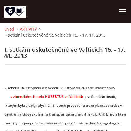
Úvod
AKTIVITY
I. setkání uskutečněné ve Valticích 16. - 17. 11. 2013
ÚVOD
I. setkání uskutečněné ve Valticích 16. - 17.
O NÁS
11. 2013
2. 1. 2018
AKTUALITY
V sobotu 16. listopadu a v neděli 17. listopadu 2013 se uskutečnilo
OZ DAR ŽIVOTA
v zámeckém hotelu HUBERTUS ve Valticich
první setkání osob,
kterým byla v uplynulých 2 - 3 letech provedena transplantace srdce v
AKTIVITY
Centru kardiovaskulární a transplantační chirurhie (CKTCH) Brno a kteří
jsou nyní v pooperační ambulanční péči 1. Interní kardioangiologické
NAPSALI O NÁS