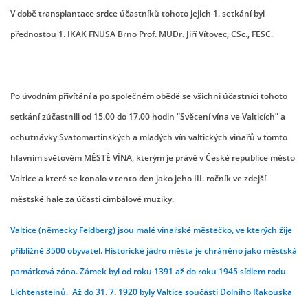
V době transplantace srdce účastníků tohoto jejich 1. setkání byl
přednostou 1. IKAK FNUSA Brno Prof. MUDr. Jiří Vítovec, CSc., FESC.
© 2026 eStránky.cz
|
RSS
Po úvodním přivítání a po společném obědě se všichni účastníci tohoto
setkání zúčastnili od 15.00 do 17.00 hodin “Svěcení vína ve Valticích” a
ochutnávky Svatomartinských a mladých vín valtických vinařů v tomto
hlavním světovém MĚSTĚ VÍNA, kterým je právě v České republice město
Valtice a které se konalo v tento den jako jeho III. ročník ve zdejší
městské hale za účasti cimbálové muziky.
Valtice (německy Feldberg) jsou malé vinařské městečko, ve kterých žije
přibližně 3500 obyvatel. Historické jádro města je chráněno jako městská
památková zóna. Zámek byl od roku 1391 až do roku 1945 sídlem rodu
Lichtensteinů. Až do 31. 7. 1920 byly Valtice součástí
Dolního Rakouska