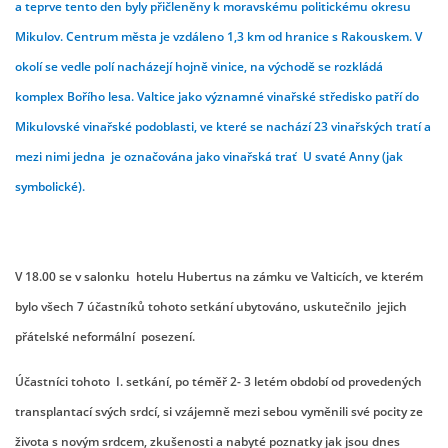
a teprve tento den byly přičleněny k moravskému politickému okresu
Mikulov. Centrum města je vzdáleno 1,3 km
od hranice s Rakouskem. V
okolí se vedle polí nacházejí hojně vinice, na východě se rozkládá
komplex Bořího lesa.
Valtice jako významné vinařské středisko patří do
Mikulovské vinařské podoblasti, ve které se nachází 23 vinařských tratí a
mezi nimi
jedna je označována jako vinařská trať U svaté Anny (jak
symbolické).
V 18.00 se v salonku hotelu Hubertus na zámku ve Valticích, ve kterém
bylo všech 7 účastníků tohoto setkání ubytováno, uskutečnilo jejich
přátelské neformální posezení.
Účastníci tohoto I. setkání, po téměř 2- 3 letém období od provedených
transplantací svých srdcí, si vzájemně mezi sebou vyměnili své pocity ze
života s novým srdcem, zkušenosti a nabyté poznatky jak jsou dnes