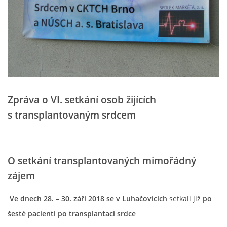
OCENĚNÍ
REPORTÁŽE
FOTOGALERIE
Zpráva o VI. setkání osob žijících
VIDEO
s transplantovaným srdcem
DÁRCI
O setkání transplantovaných mimořádný
zájem
VALNÁ HROMADA
Ve dnech 28. – 30. září 2018 se v Luhačovicích
setkali již
po
KONTAKTY
šesté pacienti po transplantaci srdce