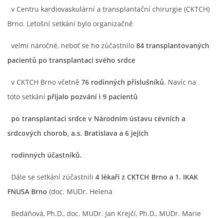
v Centru kardiovaskulární a transplantační chirurgie (CKTCH)
Brno. Letošní setkání bylo organizačně
© 2026 eStránky.cz
|
RSS
velmi náročné, neboť se ho zúčastnilo
84 transplantovaných
pacientů po transplantaci svého srdce
v CKTCH Brno včetně
76 rodinných příslušníků
. Navíc na
toto setkání
přijalo pozvání i 9 pacientů
po transplantaci srdce v Národním ústavu cévních a
srdcových chorob, a.s. Bratislava a 6 jejich
rodinných účastníků.
Dále se setkání zúčastnili
4 lékaři z CKTCH Brno a 1. IKAK
FNUSA Brno
(doc. MUDr. Helena
Bedáňová, Ph.D., doc. MUDr. Jan Krejčí, Ph.D., MUDr. Marie