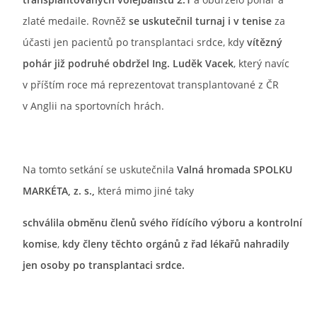
zlaté medaile. Rovněž
se uskutečnil turnaj i v tenise
za
účasti jen pacientů po transplantaci srdce, kdy
vítězný
pohár již podruhé obdržel Ing. Luděk Vacek
, který navíc
v příštím roce má reprezentovat transplantované z ČR
v Anglii na sportovních hrách.
Na tomto setkání se uskutečnila
Valná hromada SPOLKU
MARKÉTA, z. s.,
která mimo jiné taky
schválila obměnu členů svého řídícího výboru a kontrolní
komise
,
kdy členy těchto orgánů z řad lékařů nahradily
jen osoby po transplantaci srdce.