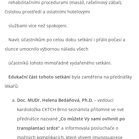
rehabilitačními procedurami (masáž, rašelinový zábal),
čistotou prostředí a ostatními hotelovými
službami více než spokojeni.
Navíc účastníkům po celou dobu setkání i přálo počasí a
slunce umocnilo výbornou náladu všech
účastníků tohoto mimořádně vydařeného setkání.
Edukační část tohoto setkání
byla zaměřena na přednášky
lékařů:
Doc. MUDr. Helena Bedáňová, Ph.D.
– vedoucí
kardioložka CKTCH Brno seznámila přítomné ve své
přednášce nazvané
„Co můžete Vy sami ovlivnit po
transplantaci srdce“
a informovala posluchače o
možných komplikacích, které vlivem imunosuprese