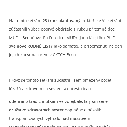
Na tomto setkání
25 transplantovaných
, kteří se VI. setkání
zúčastnili vůbec poprvé
obdrželo
z rukou přítomné doc.
MUDr. Bedáňové, Ph.D. a doc. MUDr. Jana Krejčího, Ph.D.
své nové RODNÉ
LISTY
jako památku a připomenutí na den
jejich znovunarození v CKTCH Brno.
I když se tohoto setkání zúčastnil jsem omezený počet
lékařů a zdravotních sester, tak přesto bylo
odehráno tradiční utkání ve volejbale
, kdy
smíšené
družstvo zdravotních sester
doplněné o několik
transplantovaných
vyhrálo nad mužstvem
transplantovaných volejbalistů
2:1
a obdrželo pohár a