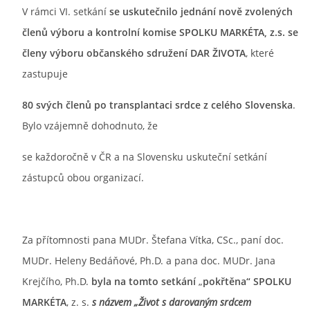
V rámci VI. setkání
se uskutečnilo jednání nově zvolených
členů výboru a kontrolní komise SPOLKU
MARKÉTA, z.s. se
členy výboru občanského sdružení DAR ŽIVOTA
, které
zastupuje
80 svých členů po transplantaci srdce z celého Slovenska
.
Bylo vzájemně dohodnuto, že
se každoročně v ČR a na Slovensku uskuteční setkání
zástupců obou organizací.
Za přítomnosti pana MUDr. Štefana Vítka, CSc., paní doc.
MUDr. Heleny Bedáňové, Ph.D. a pana doc. MUDr. Jana
Krejčího, Ph.D.
byla na tomto setkání
„
pokřtěna“ SPOLKU
MARKÉTA
, z. s.
s názvem „Život s darovaným srdcem