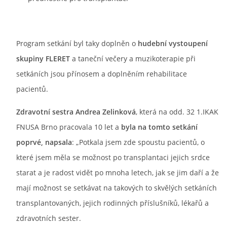
Program setkání byl taky doplněn o
hudební vystoupení
skupiny FLERET
a taneční večery a muzikoterapie při
setkáních jsou přínosem a doplněním rehabilitace
pacientů.
Zdravotní sestra Andrea Zelinková
, která na odd. 32 1.IKAK
FNUSA Brno pracovala 10 let a
byla na
tomto setkání
poprvé, napsala
: „Potkala jsem zde spoustu pacientů, o
které jsem měla se možnost po transplantaci jejich srdce
starat a je radost vidět po mnoha letech, jak se jim daří a že
mají možnost se setkávat na takových to skvělých setkáních
transplantovaných, jejich rodinných příslušníků, lékařů a
zdravotních sester.