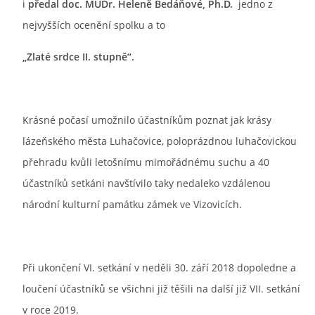
i
předal
doc. MUDr. Heleně Bedáňové, Ph.D.
jedno z
nejvyšších ocenění spolku a to
„Zlaté srdce II. stupně“.
Krásné počasí umožnilo účastníkům poznat jak krásy
lázeňského města Luhačovice, poloprázdnou luhačovickou
přehradu kvůli letošnímu mimořádnému suchu a 40
účastníků setkáni navštívilo taky nedaleko vzdálenou
národní kulturní památku zámek ve Vizovicích.
Při ukončení VI. setkání v neděli 30. září 2018 dopoledne a
loučení účastníků se všichni již těšili na další již VII. setkání
v roce 2019.