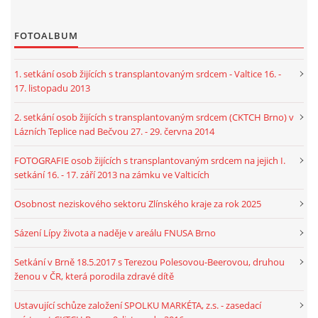
FOTOALBUM
1. setkání osob žijících s transplantovaným srdcem - Valtice 16. -
17. listopadu 2013
2. setkání osob žijících s transplantovaným srdcem (CKTCH Brno) v
Lázních Teplice nad Bečvou 27. - 29. června 2014
FOTOGRAFIE osob žijících s transplantovaným srdcem na jejich I.
setkání 16. - 17. září 2013 na zámku ve Valticích
Osobnost neziskového sektoru Zlínského kraje za rok 2025
Sázení Lípy života a naděje v areálu FNUSA Brno
Setkání v Brně 18.5.2017 s Terezou Polesovou-Beerovou, druhou
ženou v ČR, která porodila zdravé dítě
Ustavující schůze založení SPOLKU MARKÉTA, z.s. - zasedací