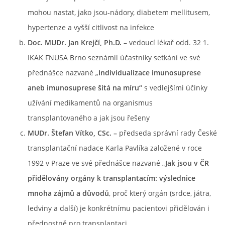
mohou nastat, jako jsou-nádory, diabetem mellitusem,
hypertenze a vyšší citlivost na infekce
Doc. MUDr. Jan Krejčí, Ph.D.
– vedoucí lékař odd. 32 1.
IKAK FNUSA Brno seznámil účastníky setkání ve své
přednášce nazvané „
Individualizace imunosuprese
aneb imunosuprese šitá na
míru“
s vedlejšími účinky
užívání medikamentů na organismus
transplantovaného a jak jsou řešeny
MUDr. Štefan Vítko, CSc. –
předseda správní rady České
transplantační nadace Karla Pavlíka založené v roce
1992 v Praze ve své přednášce nazvané „
Jak jsou v ČR
přidělovány orgány
k transplantacím: výslednice
mnoha zájmů a důvodů
, proč který orgán (srdce, játra,
ledviny a další) je konkrétnímu pacientovi přidělován i
přednostně pro transplantaci