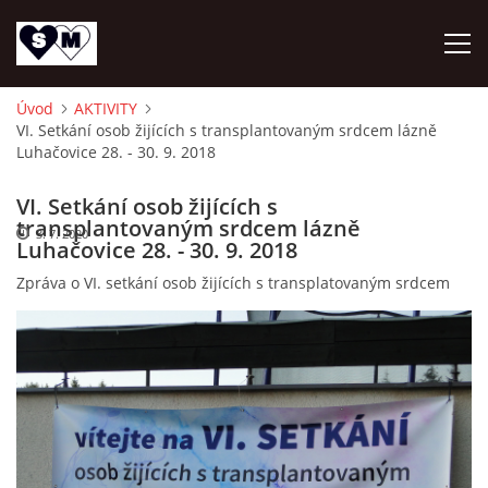
Úvod
AKTIVITY
VI. Setkání osob žijících s transplantovaným srdcem lázně
ÚVOD
Luhačovice 28. - 30. 9. 2018
O NÁS
VI. Setkání osob žijících s
transplantovaným srdcem lázně
3. 7. 2020
Luhačovice 28. - 30. 9. 2018
AKTUALITY
Zpráva o VI. setkání osob žijících s transplatovaným srdcem
OZ DAR ŽIVOTA
AKTIVITY
NAPSALI O NÁS