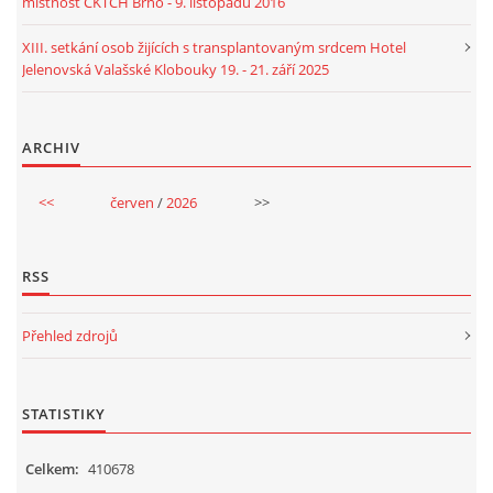
místnost CKTCH Brno - 9. listopadu 2016
XIII. setkání osob žijících s transplantovaným srdcem Hotel
Jelenovská Valašské Klobouky 19. - 21. září 2025
ARCHIV
<<
červen
/
2026
>>
RSS
Přehled zdrojů
STATISTIKY
Celkem:
410678