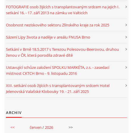
FOTOGRAFIE osob žijících s transplantovaným srdcem na jejich I.
setkání 16. - 17. září 2013 na zámku ve Valticích
Osobnost neziskového sektoru Zlínského kraje za rok 2025
Sázení Lípy života a naděje v areálu FNUSA Brno
Setkání v Brně 18.5.2017 s Terezou Polesovou-Beerovou, druhou
ženou v ČR, která porodila zdravé dítě
Ustavující schůze založení SPOLKU MARKÉTA, z.s. - zasedací
místnost CKTCH Brno - 9. listopadu 2016
XIII. setkání osob žijících s transplantovaným srdcem Hotel
Jelenovská Valašské Klobouky 19. - 21. září 2025
ARCHIV
<<
červen
/
2026
>>