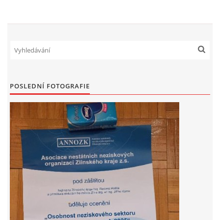
OCENĚNÍ
REPORTÁŽE
FOTOGALERIE
POSLEDNÍ FOTOGRAFIE
VIDEO
DÁRCI
VALNÁ HROMADA
KONTAKTY