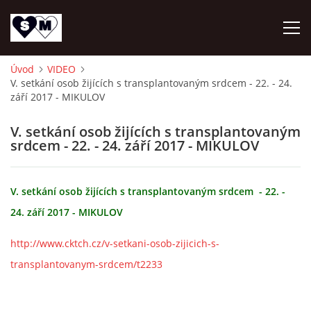
Úvod
VIDEO
V. setkání osob žijících s transplantovaným srdcem - 22. - 24.
ÚVOD
září 2017 - MIKULOV
O NÁS
V. setkání osob žijících s transplantovaným
srdcem - 22. - 24. září 2017 - MIKULOV
AKTUALITY
V. setkání osob žijících s transplantovaným srdcem - 22. -
OZ DAR ŽIVOTA
24. září 2017 - MIKULOV
http://www.cktch.cz/v-setkani-osob-zijicich-s-
AKTIVITY
transplantovanym-srdcem/t2233
NAPSALI O NÁS