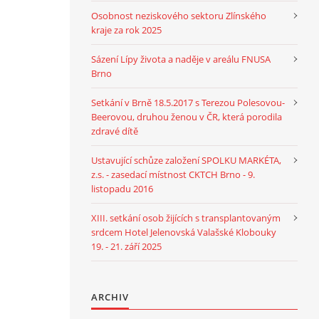
Osobnost neziskového sektoru Zlínského
kraje za rok 2025
Sázení Lípy života a naděje v areálu FNUSA
Brno
Setkání v Brně 18.5.2017 s Terezou Polesovou-
Beerovou, druhou ženou v ČR, která porodila
zdravé dítě
Ustavující schůze založení SPOLKU MARKÉTA,
z.s. - zasedací místnost CKTCH Brno - 9.
listopadu 2016
XIII. setkání osob žijících s transplantovaným
srdcem Hotel Jelenovská Valašské Klobouky
19. - 21. září 2025
ARCHIV