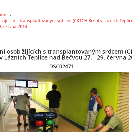
lbum
b žijících s transplantovaným srdcem (CKTCH Brno) v Lázních Tepli
9. června 2014
ání osob žijících s transplantovaným srdcem (
v Lázních Teplice nad Bečvou 27. - 29. června 
DSC02471