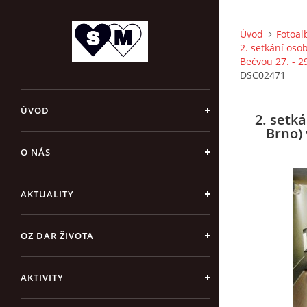
Úvod
Fotoa
2. setkání oso
Bečvou 27. - 2
DSC02471
ÚVOD
2. setk
Brno) 
O NÁS
AKTUALITY
OZ DAR ŽIVOTA
AKTIVITY