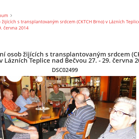
lbum
b žijících s transplantovaným srdcem (CKTCH Brno) v Lázních Tepli
9. června 2014
ání osob žijících s transplantovaným srdcem (
v Lázních Teplice nad Bečvou 27. - 29. června 
DSC02499