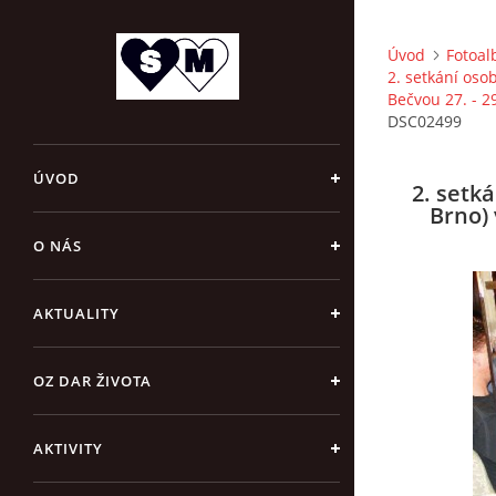
Úvod
Fotoa
2. setkání oso
Bečvou 27. - 2
DSC02499
ÚVOD
2. setk
Brno) 
O NÁS
AKTUALITY
OZ DAR ŽIVOTA
AKTIVITY