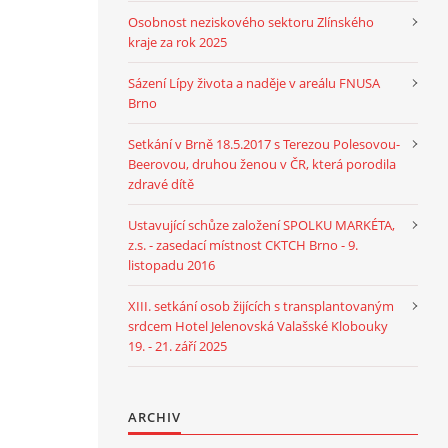
Osobnost neziskového sektoru Zlínského
kraje za rok 2025
Sázení Lípy života a naděje v areálu FNUSA
Brno
Setkání v Brně 18.5.2017 s Terezou Polesovou-
Beerovou, druhou ženou v ČR, která porodila
zdravé dítě
Ustavující schůze založení SPOLKU MARKÉTA,
z.s. - zasedací místnost CKTCH Brno - 9.
listopadu 2016
XIII. setkání osob žijících s transplantovaným
srdcem Hotel Jelenovská Valašské Klobouky
19. - 21. září 2025
ARCHIV