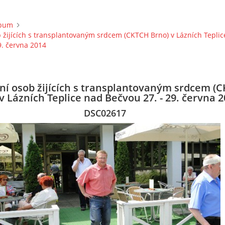
lbum
b žijících s transplantovaným srdcem (CKTCH Brno) v Lázních Tepli
9. června 2014
ání osob žijících s transplantovaným srdcem (
v Lázních Teplice nad Bečvou 27. - 29. června 
DSC02617