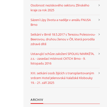
Osobnost neziskového sektoru Zlínského
kraje za rok 2025
Sázení Lípy života a naděje v areálu FNUSA
Brno
Setkání v Brně 18.5.2017 s Terezou Polesovou-
Beerovou, druhou ženou v ČR, která porodila
zdravé dítě
Ustavující schůze založení SPOLKU MARKÉTA,
z.s. - zasedací místnost CKTCH Brno - 9.
listopadu 2016
XIII. setkání osob žijících s transplantovaným
srdcem Hotel Jelenovská Valašské Klobouky
19. - 21. září 2025
ARCHIV