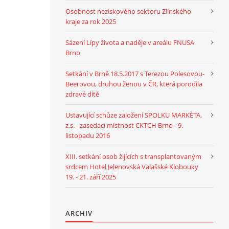
Osobnost neziskového sektoru Zlínského
kraje za rok 2025
Sázení Lípy života a naděje v areálu FNUSA
Brno
Setkání v Brně 18.5.2017 s Terezou Polesovou-
Beerovou, druhou ženou v ČR, která porodila
zdravé dítě
Ustavující schůze založení SPOLKU MARKÉTA,
z.s. - zasedací místnost CKTCH Brno - 9.
listopadu 2016
XIII. setkání osob žijících s transplantovaným
srdcem Hotel Jelenovská Valašské Klobouky
19. - 21. září 2025
ARCHIV