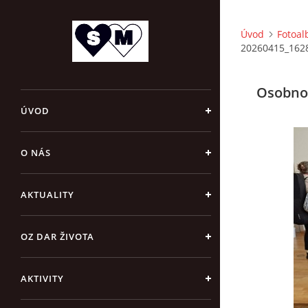
Úvod
Fotoa
20260415_162
Osobnos
ÚVOD
O NÁS
AKTUALITY
OZ DAR ŽIVOTA
AKTIVITY