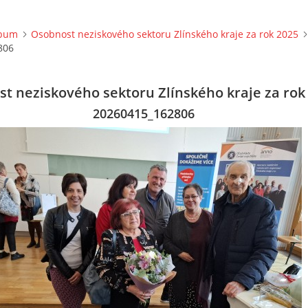
lbum
Osobnost neziskového sektoru Zlínského kraje za rok 2025
806
t neziskového sektoru Zlínského kraje za rok
20260415_162806