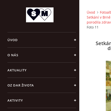
Úvod
Fotoa
Setkání v Brně
porodila zdrav
Foto 11
ÚVOD
Setkán
d
O NÁS
AKTUALITY
OZ DAR ŽIVOTA
AKTIVITY