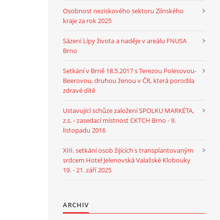
Osobnost neziskového sektoru Zlínského
kraje za rok 2025
Sázení Lípy života a naděje v areálu FNUSA
Brno
Setkání v Brně 18.5.2017 s Terezou Polesovou-
Beerovou, druhou ženou v ČR, která porodila
zdravé dítě
Ustavující schůze založení SPOLKU MARKÉTA,
z.s. - zasedací místnost CKTCH Brno - 9.
listopadu 2016
XIII. setkání osob žijících s transplantovaným
srdcem Hotel Jelenovská Valašské Klobouky
19. - 21. září 2025
ARCHIV