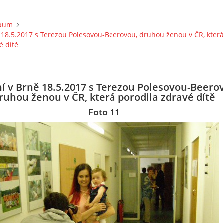
lbum
 18.5.2017 s Terezou Polesovou-Beerovou, druhou ženou v ČR, kter
é dítě
í v Brně 18.5.2017 s Terezou Polesovou-Beero
ruhou ženou v ČR, která porodila zdravé dítě
Foto 11