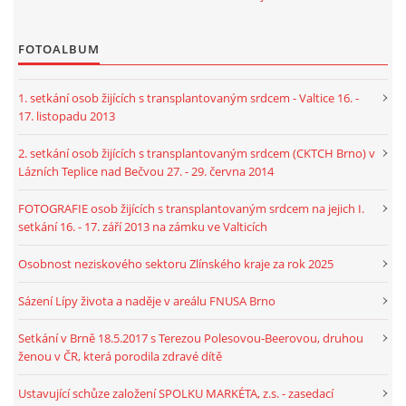
FOTOALBUM
1. setkání osob žijících s transplantovaným srdcem - Valtice 16. -
17. listopadu 2013
2. setkání osob žijících s transplantovaným srdcem (CKTCH Brno) v
Lázních Teplice nad Bečvou 27. - 29. června 2014
FOTOGRAFIE osob žijících s transplantovaným srdcem na jejich I.
setkání 16. - 17. září 2013 na zámku ve Valticích
Osobnost neziskového sektoru Zlínského kraje za rok 2025
Sázení Lípy života a naděje v areálu FNUSA Brno
Setkání v Brně 18.5.2017 s Terezou Polesovou-Beerovou, druhou
ženou v ČR, která porodila zdravé dítě
Ustavující schůze založení SPOLKU MARKÉTA, z.s. - zasedací