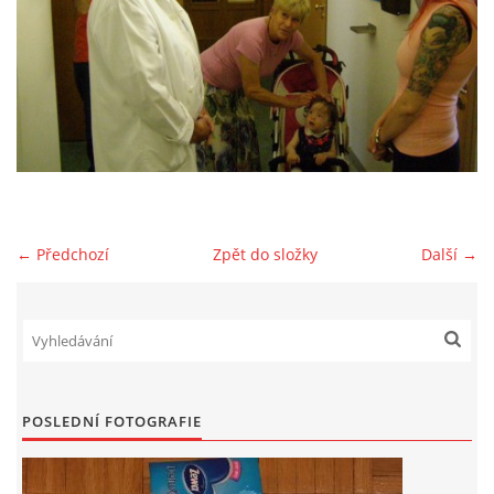
OCENĚNÍ
REPORTÁŽE
FOTOGALERIE
VIDEO
← Předchozí
Zpět do složky
Další →
DÁRCI
VALNÁ HROMADA
POSLEDNÍ FOTOGRAFIE
KONTAKTY