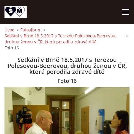
Úvod
Fotoalbum
Setkání v Brně 18.5.2017 s Terezou Polesovou-Beerovou,
ÚVOD
druhou ženou v ČR, která porodila zdravé dítě
Foto 16
O NÁS
Setkání v Brně 18.5.2017 s Terezou
Polesovou-Beerovou, druhou ženou v ČR,
která porodila zdravé dítě
AKTUALITY
Foto 16
OZ DAR ŽIVOTA
AKTIVITY
NAPSALI O NÁS