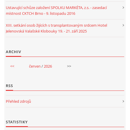
Ustavující schůze založení SPOLKU MARKÉTA, z.s. - zasedací
místnost CKTCH Brno - 9. listopadu 2016
XIII. setkání osob žijících s transplantovaným srdcem Hotel
Jelenovská Valašské Klobouky 19. - 21. září 2025
ARCHIV
<<
červen
/
2026
>>
RSS
Přehled zdrojů
STATISTIKY