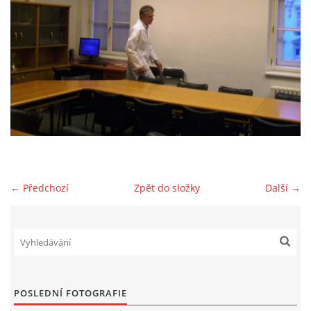
OCENĚNÍ
REPORTÁŽE
FOTOGALERIE
VIDEO
← Předchozí
Zpět do složky
Další →
DÁRCI
VALNÁ HROMADA
KONTAKTY
POSLEDNÍ FOTOGRAFIE