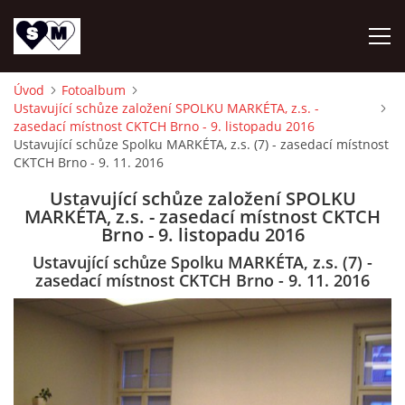
Úvod
Fotoalbum
Ustavující schůze založení SPOLKU MARKÉTA, z.s. -
ÚVOD
zasedací místnost CKTCH Brno - 9. listopadu 2016
Ustavující schůze Spolku MARKÉTA, z.s. (7) - zasedací místnost
CKTCH Brno - 9. 11. 2016
O NÁS
Ustavující schůze založení SPOLKU
MARKÉTA, z.s. - zasedací místnost CKTCH
AKTUALITY
Brno - 9. listopadu 2016
Ustavující schůze Spolku MARKÉTA, z.s. (7) -
OZ DAR ŽIVOTA
zasedací místnost CKTCH Brno - 9. 11. 2016
AKTIVITY
NAPSALI O NÁS