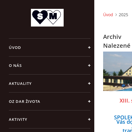
Úvod
2025
Archiv
Nalezené 
ÚVOD
O NÁS
AKTUALITY
XIII.
OZ DAR ŽIVOTA
transp
SPOLEK
19. 
AKTIVITY
Vás d
Ho
tra