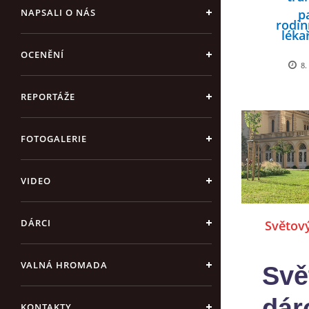
pa
NAPSALI O NÁS
rodi
léka
OCENĚNÍ
v H
8.
Jelenov
6 k
REPORTÁŽE
v ter
FOTOGALERIE
VIDEO
DÁRCI
Světov
VALNÁ HROMADA
Svě
dár
KONTAKTY