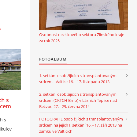
Y
Osobnost neziskového sektoru Zlínského kraje
za rok 2025
FOTOALBUM
1. setkání osob žijících s transplantovaným
srdcem - Valtice 16. - 17. listopadu 2013
2. setkání osob žijících s transplantovaným
ch s
srdcem (CKTCH Brno) v Lázních Teplice nad
dcem
Bečvou 27. - 29. června 2014
 2023
FOTOGRAFIE osob žijících s transplantovaným
ch s
srdcem na jejich I. setkání 16. - 17. září 2013 na
ikulov
zámku ve Valticích