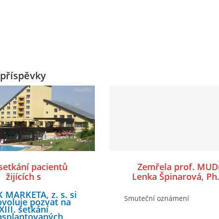
příspěvky
 setkání pacientů
Zemřela prof. MUD
žijících s
Lenka Špinarová, Ph.
lantovaným srdcem
FESC
 MARKÉTA, z. s. si
- 21. září 2025 v
Smuteční oznámení
ovoluje pozvat na
rském hotelu
XIII
. setkání
Jelenovská
nsplantovaných