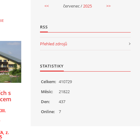
<<
červenec /
2025
>>
IE
RSS
Přehled zdrojů
STATISTIKY
Celkem:
410729
Měsíc:
21822
ích s
dcem
Den:
437
 u
II.
k
Online:
7
,
, z.
25