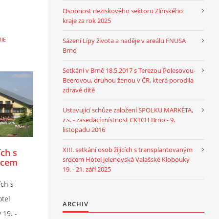
Osobnost neziskového sektoru Zlínského
kraje za rok 2025
IE
Sázení Lípy života a naděje v areálu FNUSA
Brno
Setkání v Brně 18.5.2017 s Terezou Polesovou-
Beerovou, druhou ženou v ČR, která porodila
zdravé dítě
Ustavující schůze založení SPOLKU MARKÉTA,
z.s. - zasedací místnost CKTCH Brno - 9.
listopadu 2016
XIII. setkání osob žijících s transplantovaným
ích s
srdcem Hotel Jelenovská Valašské Klobouky
dcem
19. - 21. září 2025
šské
áří
ích s
tel
ARCHIV
 19. -