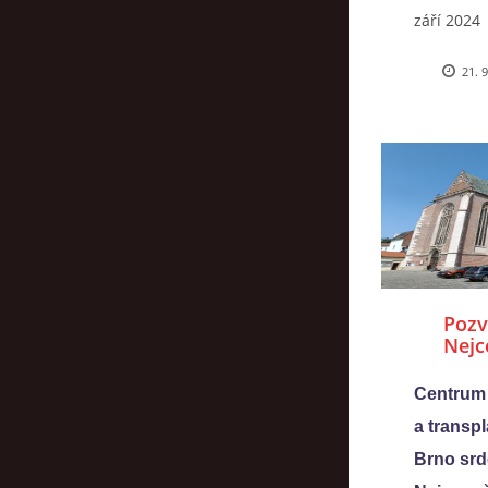
září 2024
21. 
Pozv
Nejc
Centrum 
a transpl
Brno srd