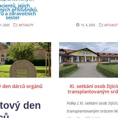
cientů, jejich
nných
příslušníků,
řů a zdravotních
sester
orském hotelu
 1. 2025
AKTUALITY
15. 4. 2025
AKTUALIT
ská, nacházející se
m od Valašských
Klobouk
mínu od 19. do 21.
září 2025
ý den dárců orgánů
XI. setkání osob žijící
transplantovaným sr
Mikulov 15. - 17. září
tový den
Fotky z XI. setkání osob žijící
transplantovaným srdcem M
ců