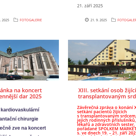
21. září 2025
9. 2025
FOTOGALERIE
21. 9. 2025
FOTOGALER
ánka na koncert
XIII. setkání osob žijíc
ennější dar 2025
transplantovaným sr
19. - 21. září 2025 -
Závěrečná zpráva o konání XI
Valašských Klobou
kardiovaskulární
setkání pacientů žijících
s transplantovaným srdcem
antační chirurgie
jejich rodinných příslušníků,
lékařů a zdravotních sester,
ečně zve na koncert
pořádané SPOLKEM MARKÉTA
s. ve dnech
19. – 21. září 20