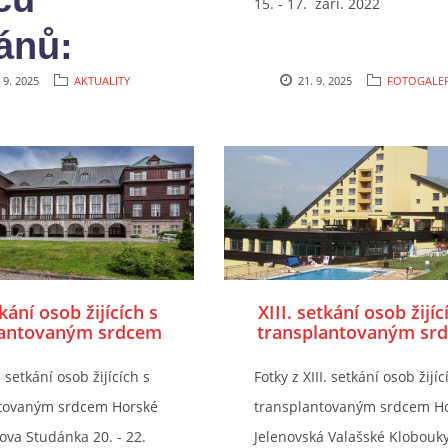
15. - 17. září. 2022
ánů:
ujeme za
 9. 2025
AKTUALITY
21. 9. 2025
FOTOGALER
ěji
tkání osob žijících s
XIII. setkání osob žijíc
lantovaným srdcem
transplantovaným sr
ké lázně Karlova
Hotel Jelenovská Vala
nka 20. - 22. září
Klobouky 19. - 21. z
. setkání osob žijících s
Fotky z XIII. setkání osob žijíc
2024
2025
tovaným srdcem Horské
transplantovaným srdcem Ho
ova Studánka 20. - 22.
Jelenovská Valašské Klobouky