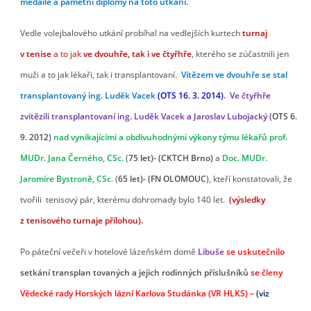
medaile a pamětní diplomy na toto utkání.
Vedle volejbalového utkání probíhal na vedlejších kurtech
turnaj
v tenise
a to jak
ve dvouhře, tak i ve čtyřhře
, kterého se zúčastnili jen
muži a to jak lékaři, tak i transplantovaní.
Vítězem ve dvouhře se stal
transplantovaný ing. Luděk Vacek
(
OTS 16. 3. 2014)
.
Ve čtyřhře
zvítězili transplantovaní ing. Luděk Vacek a Jaroslav
Lubojacký (
OTS 6.
9. 2012
)
nad vynikajícími a obdivuhodnými výkony týmu lékařů
prof.
MUDr. Jana Černého, CSc.
(
75 let)- (CKTCH
Brno)
a
Doc. MUDr.
Jaromíre Bystroně, CSc
. (
65 let)- (FN OLOMOUC
), kteří konstatovali, že
tvořili tenisový pár, kterému dohromady bylo 140 let.
(výsledky
z tenisového turnaje přílohou).
Po páteční večeři v hotelové lázeňském domě
Libuše
se uskutečnilo
setkání transplan tovaných a jejich rodinných příslušníků
se členy
Vědecké rady Horských lázní Karlova Studánka (VR HLKS) –
(viz