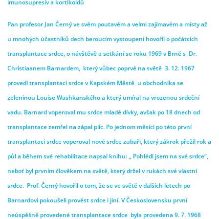
imunosupresiv a kortikoidů
Pan profesor Jan Černý ve svém poutavém a velmi zajímavém a místy až
u mnohých účastníků dech beroucím vystoupení hovořil o počátcích
transplantace srdce, o návštěvě a setkání se roku 1969 v Brně s Dr.
Christiaanem Barnardem, který vůbec poprvé na světě 3. 12. 1967
provedl transplantaci srdce v Kapském Městě u obchodníka se
zeleninou Louise Washkanského a který umíral na vrozenou srdeční
vadu. Barnard voperoval mu srdce mladé dívky, avšak po 18 dnech od
transplantace zemřel na zápal plic. Po jednom měsíci po této první
transplantaci srdce voperoval nové srdce zubaři, který zákrok přežil rok a
půl a během své rehabilitace napsal knihu: „ Pohlédl jsem na své srdce“,
neboť byl prvním člověkem na světě, který držel v rukách své vlastní
srdce. Prof. Černý hovořil o tom, že se ve světě v dalších letech po
Barnardovi pokoušeli provést srdce i jiní. V Československu první
neúspěšně provedené transplantace srdce byla provedena 9. 7. 1968