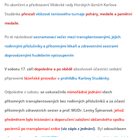
Po ukončení a představení Vědecké rady Horských lázních Karlova
Studánka
převzali
vítězové tenisového turnaje
poháry, medaile a pamětní
medaile.
Po té následoval
seznamovací večer mezi transplantovanými, jejich
rodinnými příslušníky
a přítomnými lékaři a zdravotními sestrami
doprovázenými hudebním vystoupením
V sobotu 17. září
dopoledne a po obědě
absolvovali účastníci setkání
připravené
lázeňské procedur
a
prohlídku Karlovy Studánky
.
Odpoledne v sobotu
se uskutečnilo
mimořádné jednání
všech
přítomných transplantovaných bez rodinných příslušníků a za účasti
přítomných zdravotních sester a prof. MUDr. Lenky Špinarové
,
jehož
předmětem bylo iniciování a doporučení založení občanského spolku
pacientů po transplantaci srdce
(viz zápis z jednání).
Byl
odsouhlasen