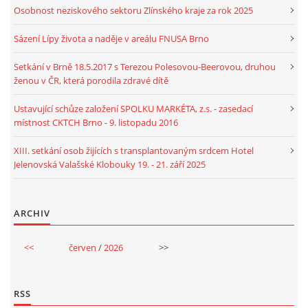
Osobnost neziskového sektoru Zlínského kraje za rok 2025
Sázení Lípy života a naděje v areálu FNUSA Brno
Setkání v Brně 18.5.2017 s Terezou Polesovou-Beerovou, druhou
ženou v ČR, která porodila zdravé dítě
Ustavující schůze založení SPOLKU MARKÉTA, z.s. - zasedací
místnost CKTCH Brno - 9. listopadu 2016
XIII. setkání osob žijících s transplantovaným srdcem Hotel
Jelenovská Valašské Klobouky 19. - 21. září 2025
ARCHIV
<<
červen
/
2026
>>
RSS