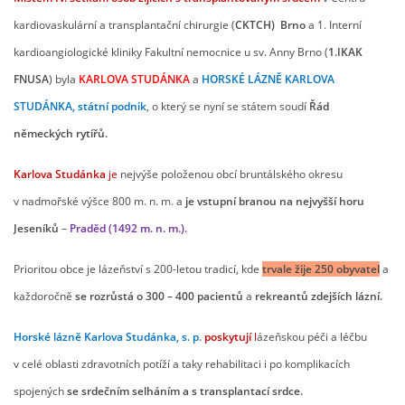
kardiovaskulární a transplantační chirurgie (
CKTCH) Brno
a 1. Interní
OCENĚNÍ
kardioangiologické kliniky Fakultní nemocnice u sv. Anny Brno (
1.IKAK
FNUSA
) byla
KARLOVA STUDÁNKA
a
HORSKÉ LÁZNĚ KARLOVA
REPORTÁŽE
STUDÁNKA, státní podnik
, o který se nyní se státem soudí
Řád
německých rytířů.
FOTOGALERIE
Karlova Studánka
je
nejvýše položenou obcí bruntálského okresu
VIDEO
v nadmořské výšce 800 m. n. m. a
je vstupní branou na nejvyšší horu
Jeseníků
–
Praděd (1492 m. n. m.).
DÁRCI
Prioritou obce je lázeňství s 200-letou tradicí, kde
trvale žije 250 obyvatel
a
každoročně
se rozrůstá
o 300 – 400 pacientů
a
rekreantů zdejších lázní.
VALNÁ HROMADA
Horské lázně Karlova Studánka, s. p
.
poskytují
l
ázeňskou péči a léčbu
v celé oblasti zdravotních potíží a taky rehabilitaci i po komplikacích
KONTAKTY
spojených
se srdečním selháním
a s transplantací srdce.