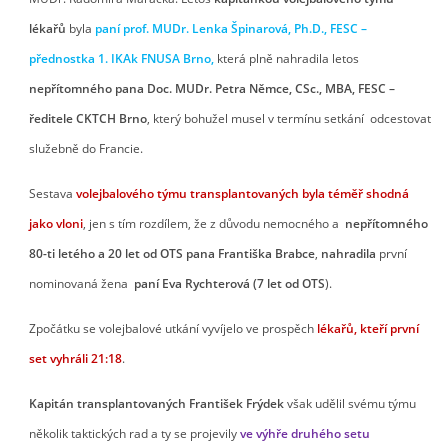
lékařů
byla
paní prof.
MUDr. Lenka Špinarová, Ph.D., FESC –
přednostka 1. IKAk FNUSA Brno,
která plně nahradila letos
nepřítomného pana Doc. MUDr. Petra Němce, CSc., MBA, FESC –
ředitele
CKTCH Brno
, který bohužel musel v termínu setkání odcestovat
služebně do Francie.
Sestava
volejbalového týmu transplantovaných byla téměř shodná
jako vloni
, jen s tím rozdílem, že z důvodu nemocného a
nepřítomného
80-ti letého a 20 let od OTS pana Františka Brabce
,
nahradila
první
nominovaná žena
paní Eva Rychterová (7 let od OTS
).
Zpočátku se volejbalové utkání vyvíjelo ve prospěch
lékařů, kteří první
set vyhráli 21:18
.
Kapitán transplantovaných František Frýdek
však udělil svému týmu
několik taktických rad a ty se projevily
ve výhře druhého setu