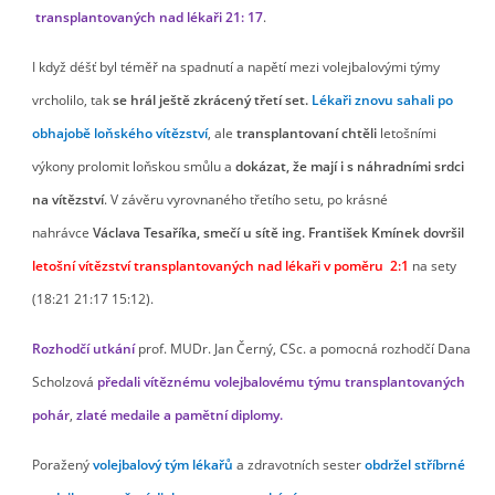
transplantovaných nad lékaři 21: 17
.
I když déšť byl téměř na spadnutí a napětí mezi volejbalovými týmy
vrcholilo, tak
se hrál
ještě zkrácený třetí set.
Lékaři znovu sahali po
obhajobě loňského vítězství
, ale
transplantovaní chtěli
letošními
výkony prolomit loňskou smůlu a
dokázat, že mají i
s náhradními srdci
na vítězství
. V závěru vyrovnaného třetího setu, po krásné
nahrávce
Václava Tesaříka, smečí u sítě ing. František Kmínek dovršil
letošní vítězství
transplantovaných nad lékaři v poměru 2:1
na sety
(18:21 21:17 15:12).
Rozhodčí utkání
prof. MUDr. Jan Černý, CSc. a pomocná rozhodčí Dana
Scholzová
předali vítěznému volejbalovému týmu transplantovaných
pohár
,
zlaté medaile a pamětní diplomy.
Poražený
volejbalový tým lékařů
a zdravotních sester
obdržel stříbrné