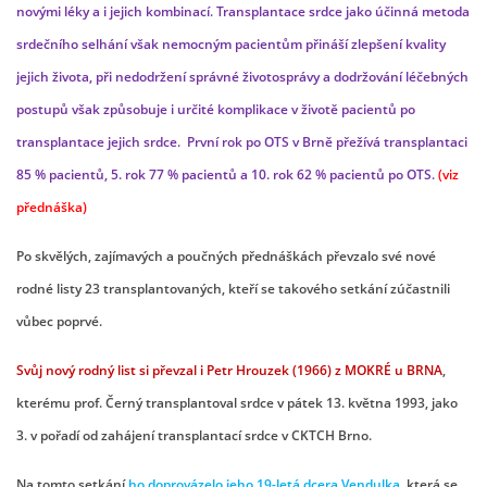
novými léky a i jejich kombinací. Transplantace srdce jako účinná metoda
srdečního selhání však nemocným pacientům přináší zlepšení kvality
jejich života, při nedodržení správné životosprávy a dodržování léčebných
postupů však způsobuje i určité komplikace
v životě pacientů po
transplantace jejich srdce. První rok po OTS v Brně přežívá transplantaci
85 % pacientů, 5. rok 77 % pacientů a 10. rok 62 % pacientů po OTS.
(viz
přednáška
)
Po skvělých, zajímavých a poučných přednáškách převzalo své nové
rodné listy 23 transplantovaných, kteří se takového setkání zúčastnili
vůbec poprvé.
Svůj nový rodný list si převzal i Petr Hrouzek (1966) z MOKRÉ u BRNA
,
kterému prof. Černý transplantoval srdce v pátek 13. května 1993, jako
3. v pořadí od zahájení transplantací srdce v CKTCH Brno.
Na tomto setkání
ho doprovázelo jeho 19-letá dcera Vendulka
, která se