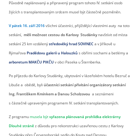
Původně naplánovaný a připravený program tohoto IV. setkání osob
žijících s transplantovaným srdcem musel být částečně pozměněn.
V pátek 16. září 2016
všichni účastníci, přijíždějící vlastními auty na toto
setkání,
měli možnost cestou do Karlovy Studánky
navštívit od místa
setkání 25 km vzdálený
středověký hrad SOVINEC
a v Jiříkově u
Rýmařova
Pradědovu galerii u Halouzků
s obřími sochami a betlémy a
arboretum MAKČU PIKČU
v obci Paseka u Šternberka.
Po příjezdu do Karlovy Studánky, ubytování v lázeňském hotelu Bezruč a
Libuše a obědě, byli
účastníci setkání přivítání organizátory setkání
Ing. Františkem Kmínkem
a Danou Scholzovou
a seznámeni
s částečně upraveným programem IV. setkání transplantovaných.
Z programu
musela být
vyřazena plánovaná prohlídka elektrárny
Dlouhé stráně
z důvodu pro rekonstrukci uzavřenou cestu z Karlovy
Studánky přes Červenohorské sedlo do Kouty nad Desnou.