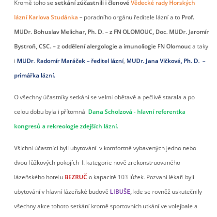
Kromě toho se
setkání zúčastnili i členové
Vědecké rady Horských
lázní Karlova Studánka
– poradního orgánu ředitele lázní a to
Prof.
MUDr. Bohuslav Melichar, Ph. D. – z FN
OLOMOUC, Doc. MUDr. Jaromír
Bystroň, CSC. – z oddělení alergologie a imunoliogie FN
Olomouc
a taky
i
MUDr. Radomír Maráček – ředitel lázní
,
MUDr. Jana Vlčková, Ph. D. –
primářka lázní.
O všechny účastníky setkání se velmi obětavě a pečlivě starala a po
celou dobu byla i přítomná
Dana Scholzová - hlavní referentka
kongresů a rekreologie zdejších lázní.
Všichni účastníci byli ubytování v komfortně vybavených jedno nebo
dvou-lůžkových pokojích I. kategorie nově zrekonstruovaného
lázeňského hotelu
BEZRUČ
o kapacitě 103 lůžek. Pozvaní lékaři byli
ubytování v hlavní lázeňské budově
LIBUŠE
,
kde se rovněž uskutečnily
všechny akce tohoto setkání kromě sportovních utkání ve volejbale a