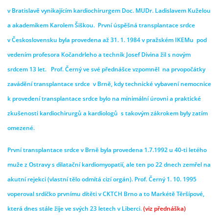
v Bratislavě vynikajícím kardiochirurgem Doc. MUDr. Ladislavem Kuželou
a akademikem Karolem Šiškou. První úspěšná transplantace srdce
v Československu byla provedena až 31. 1. 1984 v pražském IKEMu pod
vedením profesora Kočandrleho a technik Josef Divina žil s novým
srdcem 13 let. Prof. Černý ve své přednášce vzpomněl na prvopočátky
zavádění transplantace srdce v Brně, kdy technické vybavení nemocnice
k provedení transplantace srdce bylo na minimální úrovni a praktické
zkušenosti kardiochirurgů a kardiologů s takovým zákrokem byly zatím
omezené.
První transplantace srdce v Brně byla provedena 1.7.1992 u 40-ti letého
muže z Ostravy s dilatační kardiomyopatií, ale ten po 22 dnech zemřel na
akutní rejekci (vlastní tělo odmítá cizí orgán). Prof. Černý 1. 10. 1995
voperoval srdíčko prvnímu dítěti v CKTCH Brno a to Markétě Těršípové,
která dnes stále žije ve svých 23 letech v Liberci.
(viz přednáš
ka
)