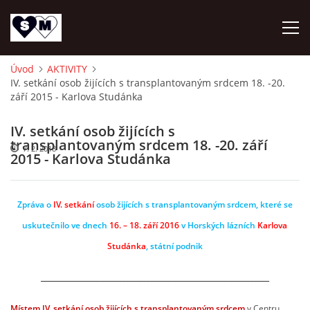
Úvod
AKTIVITY
IV. setkání osob žijících s transplantovaným srdcem 18. -20.
ÚVOD
září 2015 - Karlova Studánka
O NÁS
IV. setkání osob žijících s
transplantovaným srdcem 18. -20. září
7. 2. 2018
2015 - Karlova Studánka
AKTUALITY
Zpráva o
IV. setkání
osob žijících s transplantovaným srdcem, které se
OZ DAR ŽIVOTA
uskutečnilo ve dnech
16. – 18. září 2016
v Horských lázních
Karlova
Studánka
, státní podnik
AKTIVITY
__________________________________________________________________
NAPSALI O NÁS
Místem IV. setkání osob žijících s transplantovaným srdcem
v Centru