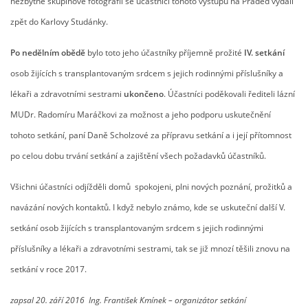
nezbytné skupinové fotografii se účastníci tohoto výstupu na Praděd vydali
zpět do Karlovy Studánky.
Po nedělním obědě
bylo toto jeho účastníky příjemně prožité
IV. setkání
osob žijících s transplantovaným srdcem s jejich rodinnými příslušníky a
lékaři a zdravotními sestrami
ukončeno
. Účastníci poděkovali řediteli lázní
MUDr. Radomíru Maráčkovi za možnost a jeho podporu uskutečnění
tohoto setkání, paní Daně Scholzové za přípravu setkání a i její přítomnost
po celou dobu trvání setkání a zajištění všech požadavků účastníků.
Všichni účastníci odjížděli domů spokojeni, plni nových poznání, prožitků a
navázání nových kontaktů. I když nebylo známo, kde se uskuteční další V.
setkání osob žijících s transplantovaným srdcem s jejich rodinnými
příslušníky a lékaři a zdravotními sestrami, tak se již mnozí těšili znovu na
setkání v roce 2017.
zapsal 20. září 2016 Ing. František Kmínek – organizátor setkání