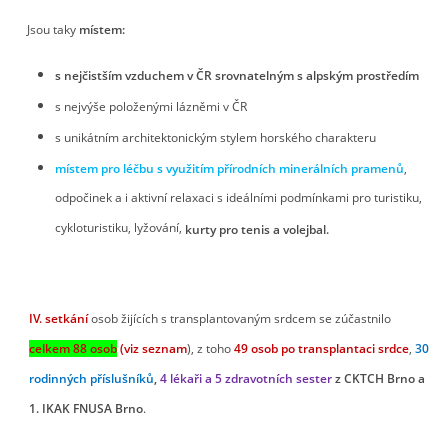
Jsou taky
místem:
© 2026 eStránky.cz
|
RSS
s nejčistším vzduchem v ČR srovnatelným s alpským prostředím
s nejvýše položenými lázněmi v ČR
s unikátním architektonickým stylem horského charakteru
místem pro léčbu s využitím přírodních minerálních pramenů
,
odpočinek a i aktivní relaxaci s ideálními podmínkami pro turistiku,
cykloturistiku, lyžování,
kurty pro tenis a volejbal.
IV. setkání
osob žijících s transplantovaným srdcem se zúčastnilo
celkem
88 osob
(viz
seznam
), z toho
49 osob po transplantaci srdce
,
30
rodinných příslušníků
,
4 lékaři a 5 zdravotních sester
z CKTCH Brno a
1. IKAK FNUSA Brno
.