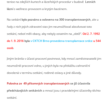
tenise na zdejších kurtech a lázeňských procedur v budově
Letních
lázní
s wellness provozem a krytým bazénem.
Na setkání
bylo pozváno a osloveno na 300 transplantovaných
, ale u
řady z nich jejich zdravotní stav jim neumožňoval absolvovat toto
setkání, neboť měli obavy, aby nebyly ostatním na „obtíž“.
Od 2. 7. 1992
do 1. 9. 2016
byla
v CKTCH Brno provedena
transplantace srdce
u
544
osob
.
Jiným bránila v účasti pracovní povinnost, kdy mnozí zaměstnavatelé jim
neumožnili pracovní volno, u jiných byla na překážku zahraniční
dovolená v termínu setkání, rodinné oslavy a jiné důvody.
Polovina ze 49 přítomných transplantovaných
se již účastnila
předcházejících setkáních
a mnozí jsou i pravidelnými účastníky těchto
setkání.