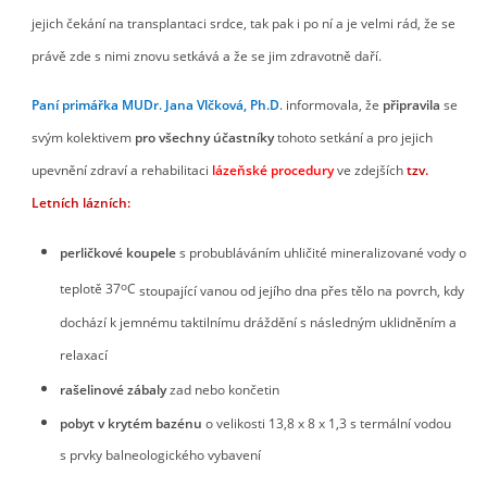
jejich čekání na transplantaci srdce, tak pak i po ní a je velmi rád, že se
právě zde s nimi znovu setkává a že se jim zdravotně daří.
Paní primářka MUDr. Jana Vlčková, Ph.D
. informovala, že
připravila
se
svým kolektivem
pro všechny účastníky
tohoto setkání a pro jejich
upevnění zdraví a rehabilitaci
lázeňské
procedury
ve zdejších
tzv.
Letních lázních:
perličkové koupele
s probubláváním uhličité mineralizované vody o
o
teplotě 37
C
stoupající vanou od jejího dna přes tělo na povrch, kdy
dochází k jemnému taktilnímu dráždění s následným uklidněním a
relaxací
rašelinové zábaly
zad nebo končetin
pobyt v krytém bazénu
o velikosti 13,8 x 8 x 1,3 s termální vodou
s prvky balneologického vybavení