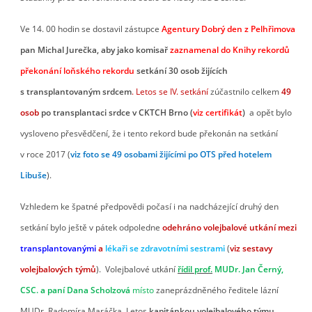
Ve 14. 00 hodin se dostavil zástupce
Agentury Dobrý den z Pelhřimova
pan Michal
Jurečka, aby jako komisař
zaznamenal do Knihy rekordů
překonání loňského rekordu
setkání 30 osob žijících
s transplantovaným srdcem
. Letos se IV. setkání
zúčastnilo celkem
49
osob
po transplantaci srdce v CKTCH Brno (
viz certifikát
)
a opět bylo
vysloveno přesvědčení, že i tento rekord bude překonán na setkání
v roce 2017 (
viz foto se 49 osobami žijícími po OTS před hotelem
Libuše
).
Vzhledem ke špatné předpovědi počasí i na nadcházející druhý den
setkání bylo ještě v pátek odpoledne
odehráno volejbalové utkání mezi
transplantovanými
a
lékaři se zdravotními sestrami
(
viz sestavy
volejbalových týmů
). Volejbalové utkání
řídil prof.
MUDr. Jan Černý,
CSC. a paní Dana Scholzová
místo
zaneprázdněného ředitele lázní
MUDr. Radomíra Maráčka. Letos
kapitánkou volejbalového týmu