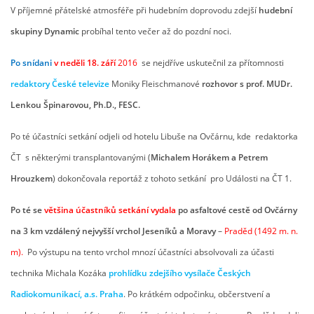
V příjemné přátelské atmosféře při hudebním doprovodu zdejší
hudební
skupiny Dynamic
probíhal tento večer až do pozdní noci.
Po snídani
v neděli 18. září
2016
se nejdříve uskutečnil za přítomnosti
redaktory České televize
Moniky Fleischmanové
rozhovor s prof. MUDr.
Lenkou Špinarovou, Ph.D., FESC.
Po té účastníci setkání odjeli od hotelu Libuše na Ovčárnu, kde redaktorka
ČT s některými transplantovanými (
Michalem Horákem a Petrem
Hrouzkem
) dokončovala reportáž z tohoto setkání pro Události na ČT 1.
Po té se
většina účastníků setkání vydala
po asfaltové cestě od Ovčárny
na 3 km vzdálený nejvyšší vrchol Jeseníků a Moravy
–
Praděd (1492 m. n.
m).
Po výstupu na tento vrchol mnozí účastníci absolvovali za účasti
technika Michala Kozáka
prohlídku zdejšího
vysílače Českých
Radiokomunikací, a.s. Praha
. Po krátkém odpočinku, občerstvení a