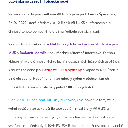
pozvánka na zasedání vědecké rady)
Setkání zahájila
předsedkyně VR HLKS paní prof. Lenka Špinarová,
Ph.D., FESC
, která představila
12 členů VR HLKS
a informovala o
činnosti tohoto pomocného orgánu ředitele zdejších lázní.
V rámci tohoto
setkání
ředitel Horských lázní Karlova Studánka pan
MUDr. Radomír Maráček
pak všechny přítomné informoval formou
video-snímku o činnosti těchto lázní a dosažených léčebných úspěších.
V současné době jsou
lázně ze 100 % vytíženy
a kapacita 400 lůžek je
plně obsazena. Hovořil o tom, že
minulý týden v těchto lázních
například ukončilo ozdravný pobyt 100 čínských dětí.
Člen VR HLKS pan prof. MUDr. Jiří Vítovec, CSc
. hovořil o tom, že je
velmi potěšen, že uskutečnilo toto setkání mezi členy VR HLKS a
přítomnými transplantovanými, kterých celou řadu v době vykonávání
své funkce – předsedy 1. IKAK FNUSA Brno - měl možnost poznat v době