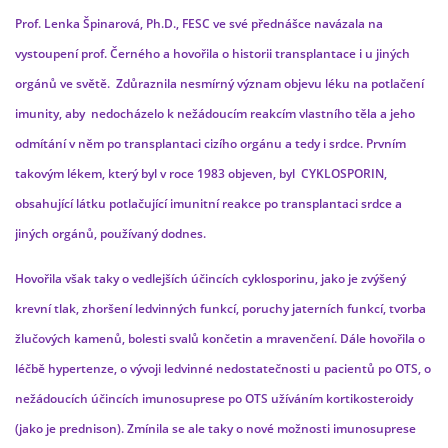
Prof. Lenka Špinarová, Ph.D., FESC ve své přednášce navázala na
vystoupení prof. Černého a
hovořila o historii transplantace i u jiných
orgánů ve světě. Zdůraznila nesmírný význam objevu léku na potlačení
imunity, aby nedocházelo k nežádoucím reakcím vlastního těla a jeho
odmítání v něm po transplantaci cizího orgánu a tedy i srdce. Prvním
takovým lékem, který byl v roce 1983 objeven, byl CYKLOSPORIN,
obsahující látku potlačující imunitní reakce po transplantaci srdce a
jiných orgánů, používaný dodnes.
Hovořila však taky o vedlejších účincích cyklosporinu, jako je zvýšený
krevní tlak, zhoršení ledvinných funkcí, poruchy jaterních funkcí, tvorba
žlučových kamenů, bolesti svalů končetin a mravenčení. Dále hovořila o
léčbě hypertenze, o vývoji ledvinné nedostatečnosti u pacientů po OTS, o
nežádoucích účincích imunosuprese po OTS užíváním kortikosteroidy
(jako je prednison). Zmínila se ale taky o nové možnosti imunosuprese