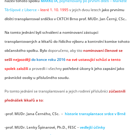
název tohoto spolku
MARKÉTA,
pojmenovaný po prvním dítěti – Markétě
Těršípové z Liberce
–
které 1. 10. 1995
v jejich dvou letech
jako prvnímu
dítěti transplantoval srdíčko v CKTCH Brno prof. MUDr. Jan Černý, CSc..
Na tomto jednání byli schváleni a nominovaní zástupci
transplantovaných a lékařů do řídícího výboru a kontrolní
komise tohoto
občanského spolku. Bylo
doporučeno, aby tito
nominovaní členové se
sešli
nejpozději
do konce roku 2016
na své ustavující schůzi a tento
spolek založili
a provedli i všechny
potřebné úkony k jeho zapsání jako
právnické osoby u příslušného soudu
.
Po tomto jednání se transplantovaní a jejich rodinní příslušníci
zúčastnili
přednášek lékařů
a to:
-prof. MUDr. Jana Černého, CSc.
–
historie transplantace srdce v Brně
-prof. MUDr. Lenky Špinarové, Ph.D., FESC
–
vedlejší účinky