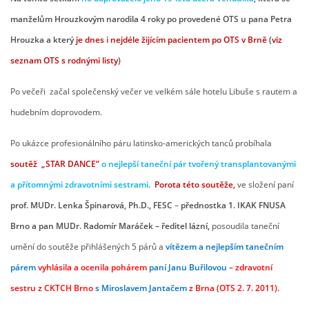
manželům Hrouzkovým narodila 4 roky po provedené OTS u pana Petra
Hrouzka a který
je dnes
i
nejdéle žijícím pacientem po OTS v Brně
(
viz
seznam OTS s rodnými listy
)
Po večeři začal společenský večer ve velkém sále hotelu Libuše s rautem a
hudebním doprovodem.
Po ukázce profesionálního páru latinsko-amerických tanců probíhala
soutěž „STAR
DANCE“
o nejlepší taneční pár tvořený transplantovanými
a přítomnými zdravotními sestrami
.
Porota této soutěže,
ve složení paní
prof. MUDr. Lenka Špinarová, Ph.D., FESC
–
přednostka 1. IKAK FNUSA
Brno a pan MUDr. Radomír Maráček – ředitel lázní,
posoudila taneční
umění do soutěže přihlášených 5 párů a
vítězem a nejlepším tanečním
párem
vyhlásila a ocenila pohárem
paní Janu Buřilovou
– zdravotní
sestru z CKTCH Brno
s Miroslavem Jantačem
z Brna (OTS 2. 7. 2011).