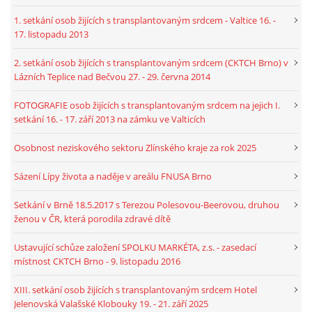
1. setkání osob žijících s transplantovaným srdcem - Valtice 16. -
17. listopadu 2013
2. setkání osob žijících s transplantovaným srdcem (CKTCH Brno) v
Lázních Teplice nad Bečvou 27. - 29. června 2014
FOTOGRAFIE osob žijících s transplantovaným srdcem na jejich I.
setkání 16. - 17. září 2013 na zámku ve Valticích
Osobnost neziskového sektoru Zlínského kraje za rok 2025
Sázení Lípy života a naděje v areálu FNUSA Brno
Setkání v Brně 18.5.2017 s Terezou Polesovou-Beerovou, druhou
ženou v ČR, která porodila zdravé dítě
Ustavující schůze založení SPOLKU MARKÉTA, z.s. - zasedací
místnost CKTCH Brno - 9. listopadu 2016
XIII. setkání osob žijících s transplantovaným srdcem Hotel
Jelenovská Valašské Klobouky 19. - 21. září 2025