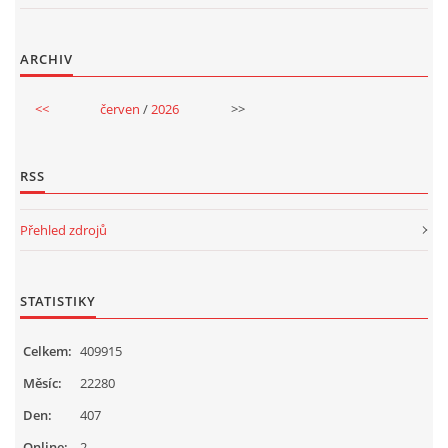
ARCHIV
<<
červen
/
2026
>>
RSS
Přehled zdrojů
STATISTIKY
Celkem:
409915
Měsíc:
22280
Den:
407
Online:
2