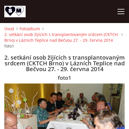
Úvod
Fotoalbum
2. setkání osob žijících s transplantovaným srdcem (CKTCH
ÚVOD
Brno) v Lázních Teplice nad Bečvou 27. - 29. června 2014
foto1
O NÁS
2. setkání osob žijících s transplantovaným
srdcem (CKTCH Brno) v Lázních Teplice nad
Bečvou 27. - 29. června 2014
AKTUALITY
foto1
OZ DAR ŽIVOTA
AKTIVITY
NAPSALI O NÁS