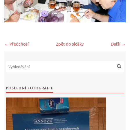
OCENĚNÍ
REPORTÁŽE
← Předchozí
Zpět do složky
Další →
FOTOGALERIE
VIDEO
DÁRCI
POSLEDNÍ FOTOGRAFIE
VALNÁ HROMADA
KONTAKTY